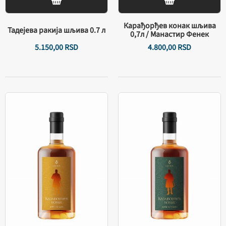
Карађорђев конак шљива
Тадејева ракија шљива 0.7 л
0,7л / Манастир Фенек
5.150,
00
RSD
4.800,
00
RSD