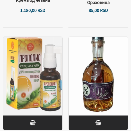
Крема од невена
Ораховица
1.180,
00
RSD
85,
00
RSD