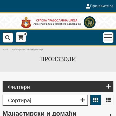
Пријавите се
0
Home
Манастирски И Домаћи Производи
ПРОИЗВОДИ
Филтери
Сортирај
манастирски и домаћи