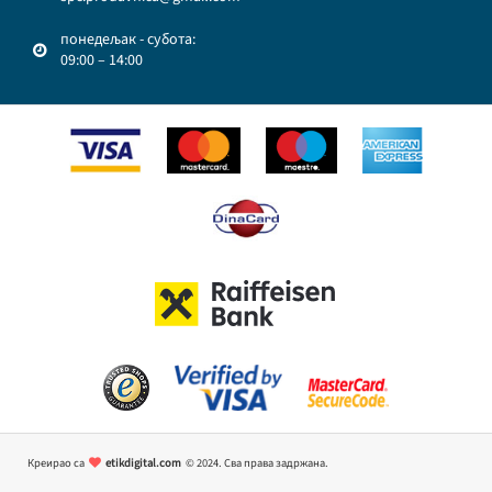
понедељак - субота:
09:00 – 14:00
Креирао са
etikdigital.com
© 2024. Сва права задржана.