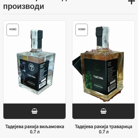
производи
НОВО
НОВО
Тадејева ракија виљамовка
Тадејева ракија траварица
0.7 л
0.7 л