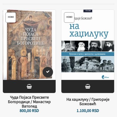
НОВО
НОВО
Чуда Појаса Пресвете
На хаџилуку / Григорије
Богородице / Манастир
Божовић
Ватопед
800,
00
RSD
1.100,
00
RSD