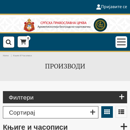
Пријавите се
0
Home
Књиге И Часописи
ПРОИЗВОДИ
Филтери
Сортирај
књиге и часописи