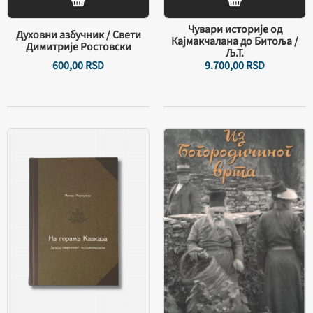
Чувари историје од
Духовни азбучник / Свети
Кaјмакчалана до Битоља /
Димитрије Ростовски
Љ.Т.
600,
00
RSD
9.700,
00
RSD