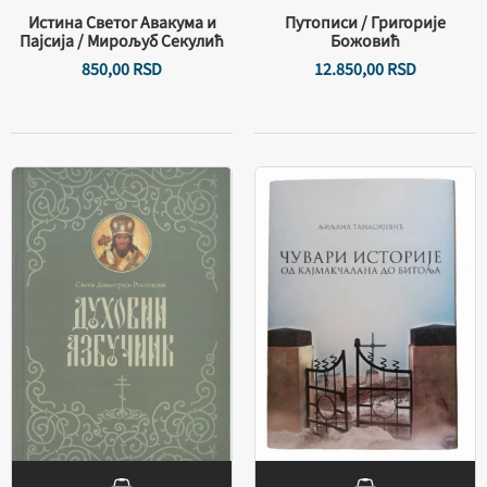
Истина Светог Авакума и
Путописи / Григорије
Пајсија / Мирољуб Секулић
Божовић
850,
00
RSD
12.850,
00
RSD