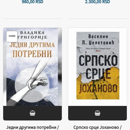
980,
00
RSD
2.300,
00
RSD
НОВО
Једни другима потребни /
Српско срце Јоханово /