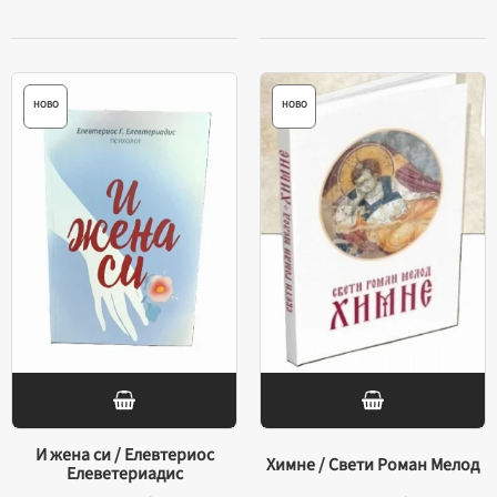
НОВО
НОВО
И жена си / Елевтериос
Химне / Свети Роман Мелод
Елеветериадис