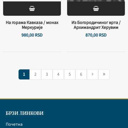
На горама Кавказа / монах
Из Богородичиног врта /
Меркурије
Архимандрит Херувим
980,
00
RSD
870,
00
RSD
1
2
3
4
5
6
БРЗИ ЛИНКОВИ
Почетна