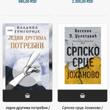
980,
00
RSD
2.300,
00
RSD
НОВО
Једни другима потребни /
Српско срце Јоханово /