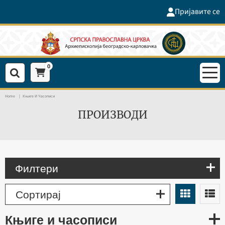
Пријавите се
0
Home
Књиге И Часописи
ПРОИЗВОДИ
Филтери
Сортирај
књиге и часописи