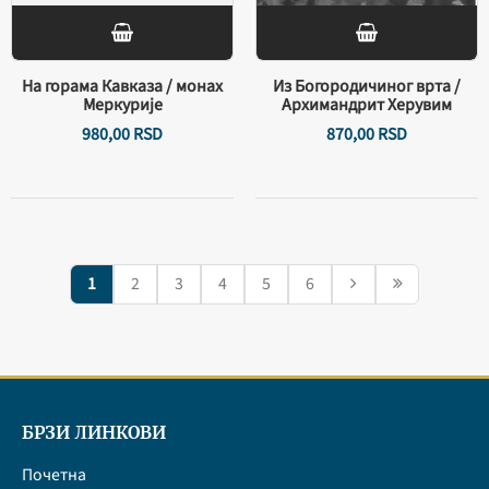
На горама Кавказа / монах
Из Богородичиног врта /
Меркурије
Архимандрит Херувим
980,
00
RSD
870,
00
RSD
1
2
3
4
5
6
БРЗИ ЛИНКОВИ
Почетна