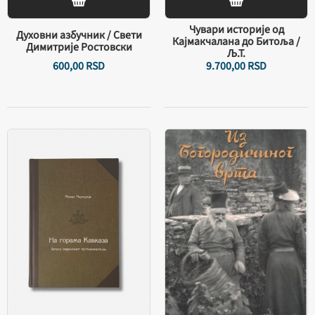
Чувари историје од
Духовни азбучник / Свети
Кaјмакчалана до Битоља /
Димитрије Ростовски
Љ.Т.
600,
00
RSD
9.700,
00
RSD