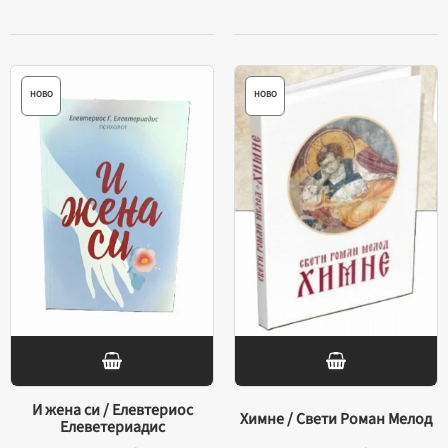
НОВО
НОВО
И жена си / Елевтериос
Химне / Свети Роман Мелод
Елеветериадис