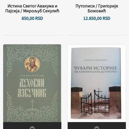
Истина Светог Авакума и
Путописи / Григорије
Пајсија / Мирољуб Секулић
Божовић
850,
00
RSD
12.850,
00
RSD