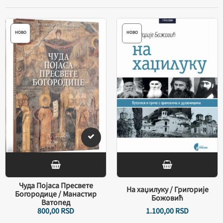
НОВО
НОВО
Чуда Појаса Пресвете
На хаџилуку / Григорије
Богородице / Манастир
Божовић
Ватопед
800,
00
RSD
1.100,
00
RSD