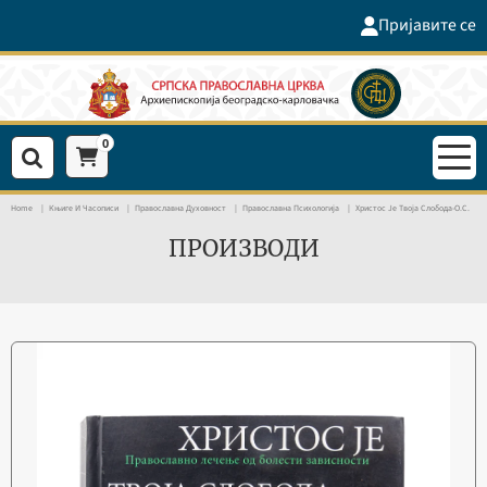
Пријавите се
0
Home
Књиге И Часописи
Православна Духовност
Православна Психологија
Христос Је Твоја Слобода-О.С.
ПРОИЗВОДИ