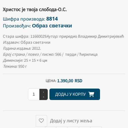
Христос је твоја слобода-О.С.
8814
Шифра производа:
Образ светачки
Произвођач:
Стара шифра: 11660029
Аутор:
приредио Владимир Димитријевић
Издавач:
Образ светачки
Година издања:
2012.
Број страна / повез / писмо:
566 / тврди / ћирилица
Димензије:
25 × 15 × 6 цм
Тежина:
950 г
1.390,
00
RSD
ЦЕНА:
+
ДОДАЈ У КОРПУ
-
Додај у листу жеља