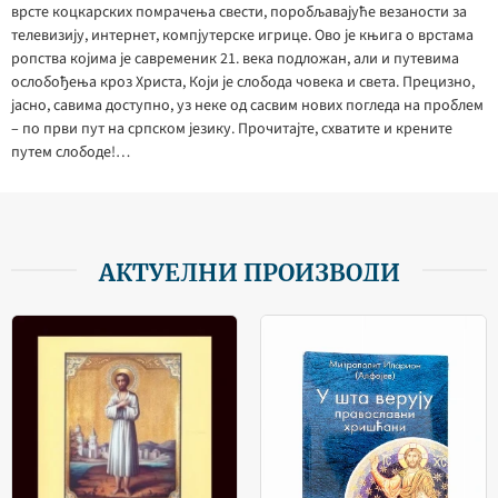
врсте коцкарских помрачења свести, поробљавајуће везаности за
телевизију, интернет, компјутерске игрице. Ово је књига о врстама
ропства којима је савременик 21. века подложан, али и путевима
ослобођења кроз Христа, Који је слобода човека и света. Прецизно,
јасно, савима доступно, уз неке од сасвим нових погледа на проблем
– по први пут на српском језику. Прочитајте, схватите и крените
путем слободе!…
АКТУЕЛНИ ПРОИЗВОДИ