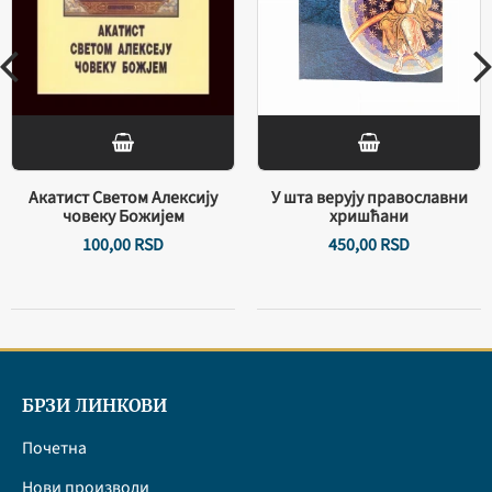
Акатист Светом Алексију
У шта верују православни
човеку Божијем
хришћани
100,
00
RSD
450,
00
RSD
БРЗИ ЛИНКОВИ
Почетна
Нови производи