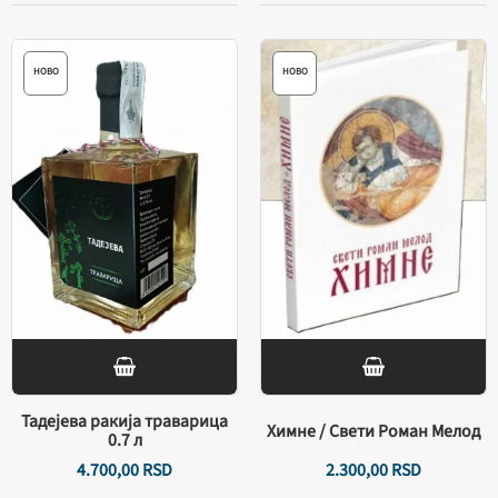
НОВО
НОВО
Тадејева ракија траварица
Химне / Свети Роман Мелод
0.7 л
4.700,
00
RSD
2.300,
00
RSD