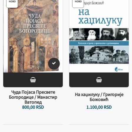
НОВО
НОВО
Чуда Појаса Пресвете
На хаџилуку / Григорије
Богородице / Манастир
Божовић
Ватопед
800,
00
RSD
1.100,
00
RSD