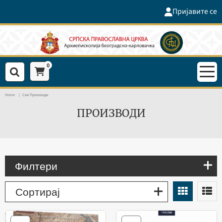
Пријавите се
0
Home
Сви Производи
ПРОИЗВОДИ
Филтери
Сортирај