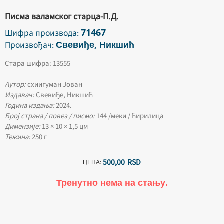
Писма валамског старца-П.Д.
71467
Шифра производа:
Свевиђе, Никшић
Произвођач:
Стара шифра: 13555
Аутор:
схиигуман Јован
Издавач:
Свевиђе, Никшић
Година издања:
2024.
Број страна / повез / писмо:
144 /меки / ћирилица
Димензије:
13 × 10 × 1,5 цм
Тежина:
250 г
500,
00
RSD
ЦЕНА:
Тренутно нема на стању.