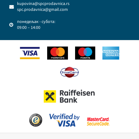
kupovina@spcprodavnica.rs
spc.prodavnica@gmail.com
понедељак - субота:
09:00 – 14:00