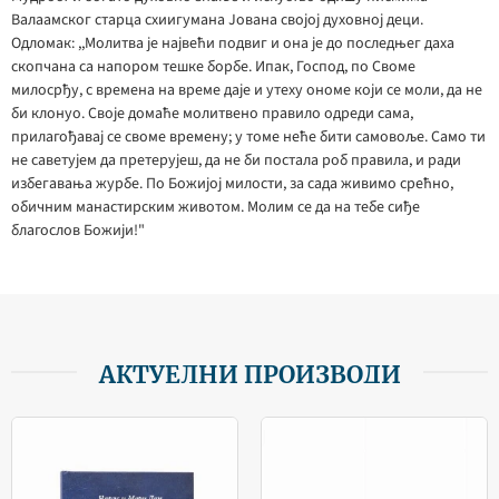
Валаамског старца схиигумана Јована својој духовној деци.
Одломак: ,,Молитва је највећи подвиг и она је до последњег даха
скопчана са напором тешке борбе. Ипак, Господ, по Своме
милосрђу, с времена на време даје и утеху ономе који се моли, да не
би клонуо. Своје домаће молитвено правило одреди сама,
прилагођавај се своме времену; у томе неће бити самовоље. Само ти
не саветујем да претерујеш, да не би постала роб правила, и ради
избегавања журбе. По Божијој милости, за сада живимо срећно,
обичним манастирским животом. Молим се да на тебе сиђе
благослов Божији!"
АКТУЕЛНИ ПРОИЗВОДИ