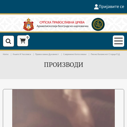
Пријавите се
0
Home
Књиге И Часописи
Православна Духовност
Савремено Богословље
Писма Валамског Старца-П.Д.
ПРОИЗВОДИ