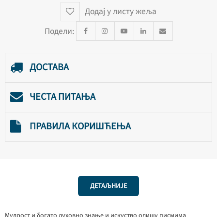
Додај у листу жеља
Подели:
ДОСТАВА
ЧЕСТА ПИТАЊА
ПРАВИЛА КОРИШЋЕЊА
ДЕТАЉНИЈЕ
Мудрост и богато духовно знање и искуство одишу писмима