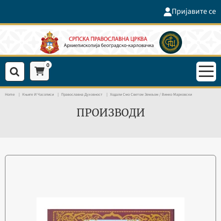
Пријавите се
0
Home
Књиге И Часописи
Православна Духовност
Ходали Смо Светом Земљом / Винко Марковски
ПРОИЗВОДИ