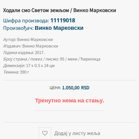
Ходали смо Светом земљом / Винко Марковски
11119018
Шифра производа:
Винко Марковски
Произвођач:
Аутор:
Винко Марковски
Издавач:
Винко Марковски
Година издања:
2017.
Број страна / повез / писмо:
95 / меки / ћирилица
Димензије:
17 х 0.5 х 24 цм
Тежина:
390 г
1.050,
00
RSD
ЦЕНА:
Тренутно нема на стању.
Додај у листу жеља