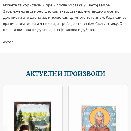
Можете га користити и пре и после боравка у Светој земљи.
Забележено је све оно што сам знао, сазнао, чуо, видео и осетио.
Док нисам отишао тамо, мислио сам да много тога знам. Када сам се
вратио, схватио сам да тек сада треба да спознајем Свету земљу. Она
није ни широка ни дугачка, она је висока и дубока.
Аутор
АКТУЕЛНИ ПРОИЗВОДИ