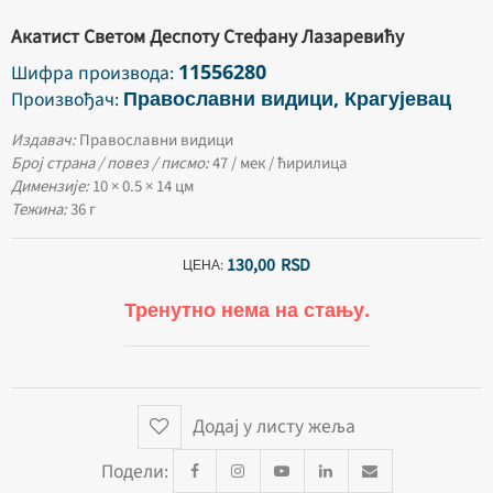
Акатист Светом Деспоту Стефану Лазаревићу
11556280
Шифра производа:
Православни видици, Крагујевац
Произвођач:
Издавач:
Православни видици
Број страна / повез / писмо:
47 / мек / ћирилица
Димензије:
10 × 0.5 × 14 цм
Тежина:
36 г
130,
00
RSD
ЦЕНА:
Тренутно нема на стању.
Додај у листу жеља
Подели: