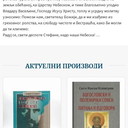
земљи обећаној, ка Царству Небеском, и тиме благољепно угодио
Владару Васељене, Господу Исусу Христу, топлу и усрдну молитву
узносимо: Помози нам, светитељу Божији, да и ми изађемо из
греховног ропства, на слободу чистоте и бестрашћа, како би могли
да ти кличемо:
Радуј се, свети деспоте Стефане, надо наша Небеска! …
АКТУЕЛНИ ПРОИЗВОДИ