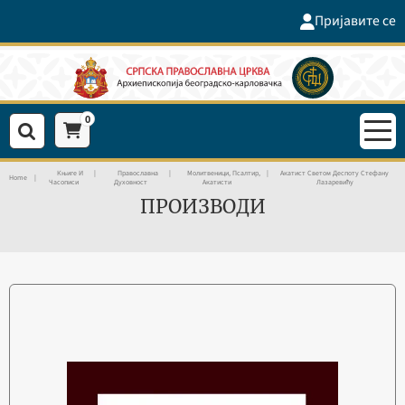
Пријавите се
0
Књиге И
Православна
Молитвеници, Псалтир,
Акатист Светом Деспоту Стефану
Home
Часописи
Духовност
Акатисти
Лазаревићу
ПРОИЗВОДИ