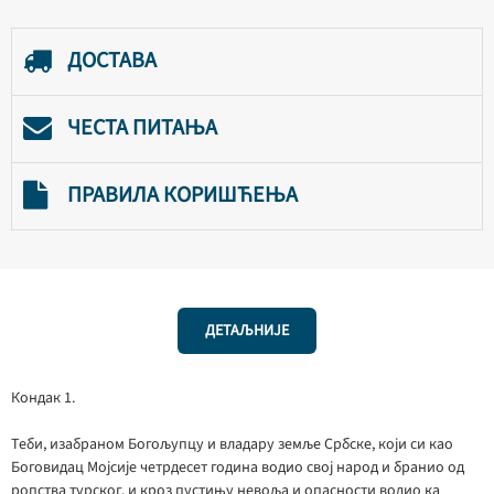
ДОСТАВА
ЧЕСТА ПИТАЊА
ПРАВИЛА КОРИШЋЕЊА
ДЕТАЉНИЈЕ
Кондак 1.
Теби, изабраном Богољупцу и владару земље Србске, који си као
Боговидац Мојсије четрдесет година водио свој народ и бранио од
ропства турског, и кроз пустињу невоља и опасности водио ка