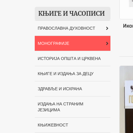
тузланска
КЊИГЕ И ЧАСОПИСИ
Одбор за просвету и културу
Епархије пожаревачко-
Ико
браничевске, Пожаревац
ПРАВОСЛАВНА ДУХОВНОСТ
Призренска богословија
МОНОГРАФИЈЕ
Манастир Градац
ИСТОРИЈА ОПШТА И ЦРКВЕНА
Црква Св. Георгија
Шумарице
КЊИГЕ И ИЗДАЊА ЗА ДЕЦУ
Православна реч, Београд
ЗДРАВЉЕ И ИСХРАНА
Академија Српске
Православне Цркве за
ИЗДАЊА НА СТРАНИМ
уметности и консервацију у
ЈЕЗИЦИМА
Београду
Принцип Прес, Београд
КЊИЖЕВНОСТ