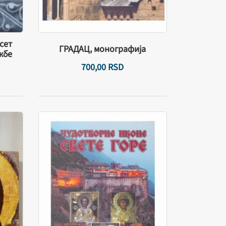
сет
ГРАДАЦ, монографија
жбе
700,
00
RSD