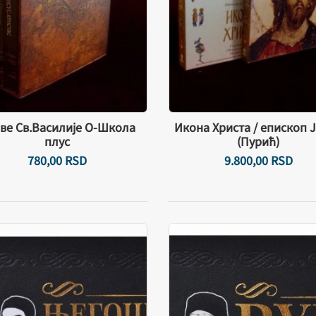
ве Св.Василије О-Школа
Икона Христа / епископ 
плус
(Пурић)
780,
00
RSD
9.800,
00
RSD