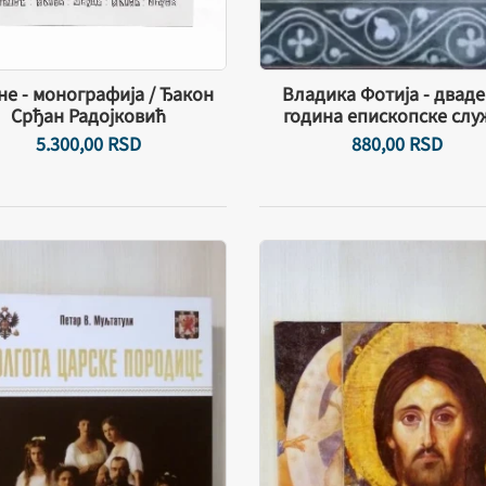
не - монографија / Ђакон
Владика Фотија - дваде
Срђан Радојковић
година епископске слу
5.300,
00
RSD
880,
00
RSD