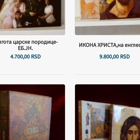
лгота царске породице-
ИКОНА ХРИСТА,на енгле
ЕБ.ЈН.
4.700,
00
RSD
9.800,
00
RSD