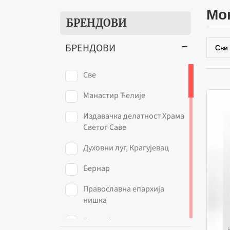
м
БРЕНДОВИ
БРЕНДОВИ
Све
Манастир Ћелије
Издавачка делатност Храма
Светог Саве
Духовни луг, Крагујевац
Бернар
Православна епархија
нишка
Епархија зворничко -