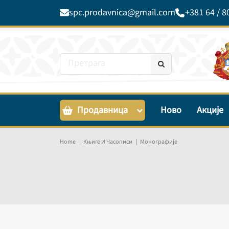
spc.prodavnica@gmail.com
+381 64 / 8
Продавница
Ново
Акције
Home
Књиге И Часописи
Монографије