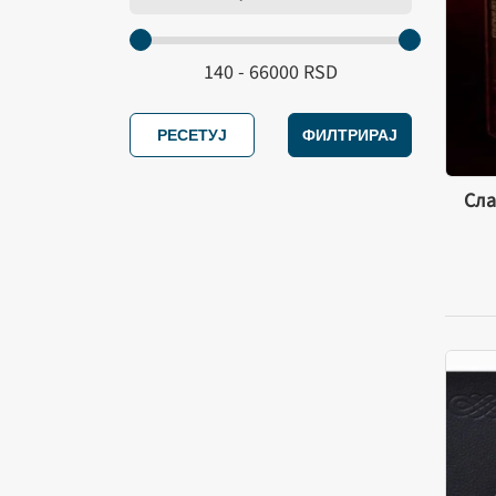
Интерсистем
Еврођунти, Београд
Црквена општина Крњево
РЕСЕТУЈ
ФИЛТРИРАЈ
Јасен, Београд
Сла