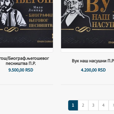
ош/Биограф.његошевог
Вук наш насушни П.Р
песништва П.Р.
9.500,
00
RSD
4.200,
00
RSD
1
2
3
4