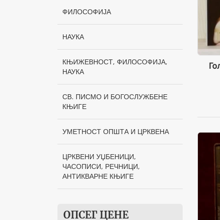
Манастир Високи Дечани
ФИЛОСОФИЈА
Народно дело, Београд
НАУКА
Лагуна
КЊИЖЕВНОСТ, ФИЛОСОФИЈА,
Прометеј, Нови Сад
Го
НАУКА
Издавачка кућа Епархије
зворничко-тузланске
СВ. ПИСМО И БОГОСЛУЖБЕНЕ
,,Синај", Бијељина
КЊИГЕ
Службени гласник, Београд
УМЕТНОСТ ОПШТА И ЦРКВЕНА
Манастир Грачаница
ЦРКВЕНИ УЏБЕНИЦИ,
Apostrophe
ЧАСОПИСИ, РЕЧНИЦИ,
АНТИКВАРНЕ КЊИГЕ
Школа плус, Београд
,,Студио Бечкерек”, Нови
Сад
ОПСЕГ ЦЕНЕ