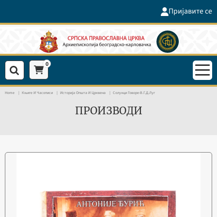
Пријавите се
0
Home
Књиге И Часописи
Историја Општа И Црквена
Солунци Говоре-В.Г.Д.Луг
ПРОИЗВОДИ