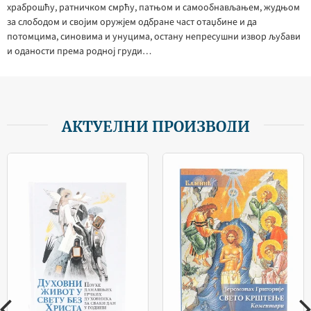
храброшћу, ратничком смрћу, патњом и самообнављањем, жудњом
за слободом и својим оружјем одбране част отаџбине и да
потомцима, синовима и унуцима, остану непресушни извор љубави
и оданости према родној груди…
АКТУЕЛНИ ПРОИЗВОДИ