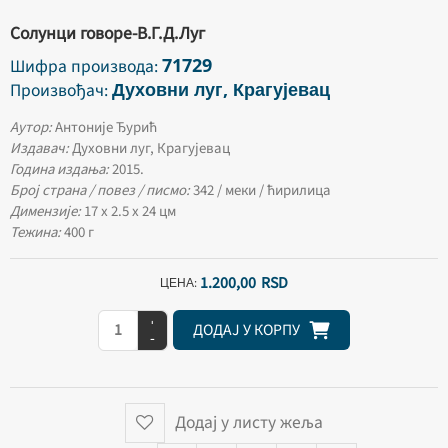
Солунци говоре-В.Г.Д.Луг
71729
Шифра производа:
Духовни луг, Крагујевац
Произвођач:
Аутор:
Антоније Ђурић
Издавач:
Духовни луг, Крагујевац
Година издања:
2015.
Број страна / повез / писмо:
342 / меки / ћирилица
Димензије:
17 х 2.5 х 24 цм
Тежина:
400 г
1.200,
00
RSD
ЦЕНА:
+
ДОДАЈ У КОРПУ
-
Додај у листу жеља