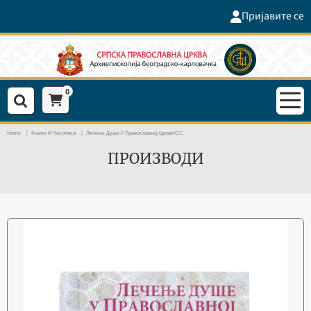
Пријавите се
0
Home
Књиге И Часописи
Лечење Душе У Православној Цркви-О.С.
ПРОИЗВОДИ