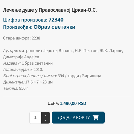
Лечење душе у Православној Цркви-О.С.
72340
Шифра производа:
Образ светачки
Произвођач:
Стара шифра: 2238
Аутори:
митрополит Јеротеј Влахос, Н.Е. Пестов, Ж.К. Ларше,
Димитрије Авдејев
Издавач:
Образ светачки
Година издања:
2010.
Број страна / повез / писмо:
394 / тврди / ћирилица
Димензије:
17,5 × 7 × 23 цм
Тежина:
950 г
1.490,
00
RSD
ЦЕНА:
+
ДОДАЈ У КОРПУ
-