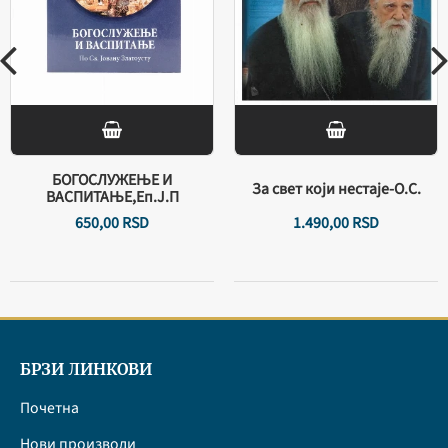
БОГОСЛУЖЕЊЕ И
За свет који нестаје-О.С.
ВАСПИТАЊЕ,Еп.Ј.П
650,
00
RSD
1.490,
00
RSD
БРЗИ ЛИНКОВИ
Почетна
Нови производи