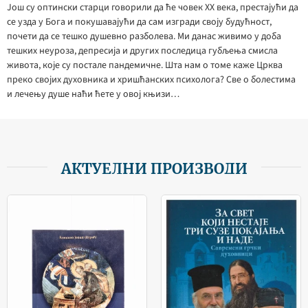
Још су оптински старци говорили да ће човек ХХ века, престајући да
се узда у Бога и покушавајући да сам изгради своју будућност,
почети да се тешко душевно разболева. Ми данас живимо у доба
тешких неуроза, депресија и других последица губљења смисла
живота, које су постале пандемичне. Шта нам о томе каже Црква
преко својих духовника и хришћанских психолога? Све о болестима
и лечењу душе наћи ћете у овој књизи…
АКТУЕЛНИ ПРОИЗВОДИ