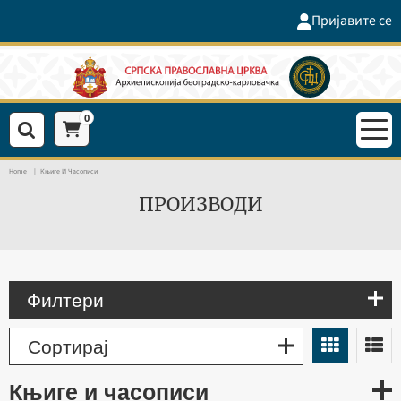
Пријавите се
0
Home
Књиге И Часописи
ПРОИЗВОДИ
Филтери
Сортирај
књиге и часописи