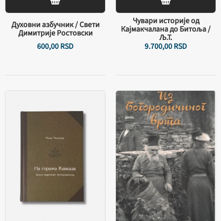
Чувари историје од
Духовни азбучник / Свети
Кaјмакчалана до Битоља /
Димитрије Ростовски
Љ.Т.
600,
00
RSD
9.700,
00
RSD