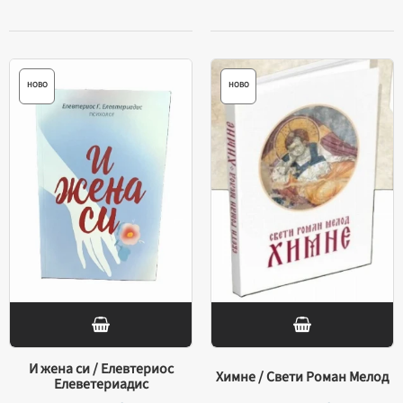
НОВО
НОВО
И жена си / Елевтериос
Химне / Свети Роман Мелод
Елеветериадис