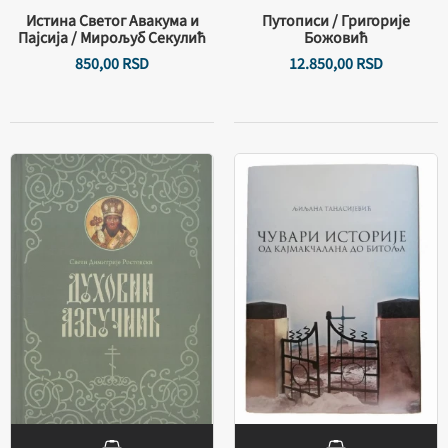
Истина Светог Авакума и
Путописи / Григорије
Пајсија / Мирољуб Секулић
Божовић
850,
00
RSD
12.850,
00
RSD