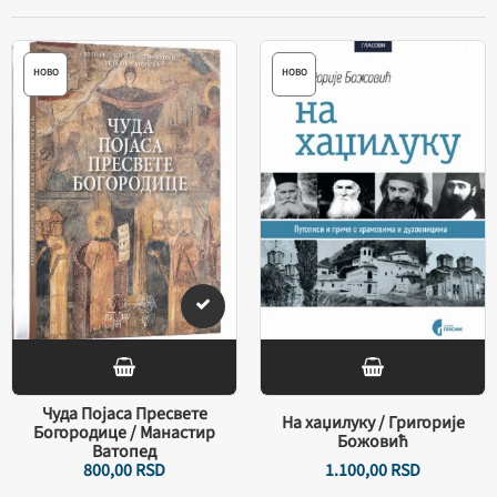
НОВО
НОВО
Чуда Појаса Пресвете
На хаџилуку / Григорије
Богородице / Манастир
Божовић
Ватопед
800,
00
RSD
1.100,
00
RSD