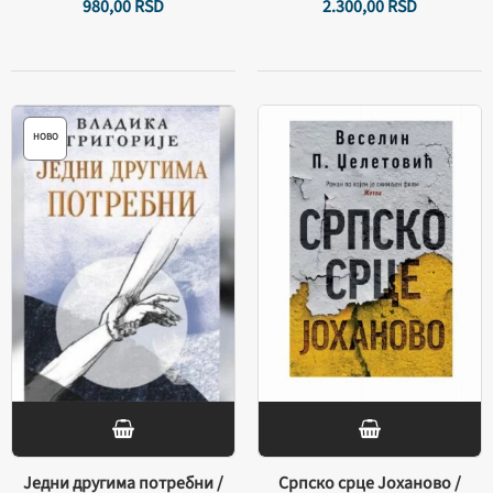
980,
00
RSD
2.300,
00
RSD
НОВО
Једни другима потребни /
Српско срце Јоханово /