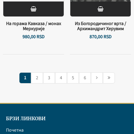
На горама Кавказа / монах
Из Богородичиног врта /
Меркурије
Архимандрит Херувим
980,
00
RSD
870,
00
RSD
1
2
3
4
5
6
БРЗИ ЛИНКОВИ
Почетна