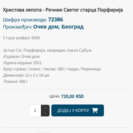
Христова лепота - Речник Светог старца Порфирија
72386
Шифра производа:
Очев дом, Београд
Произвођач:
Стара шифра: 6696
Аутор:
Св. Порфирије
,
приредио Јован Србуљ
Издавач:
Очев дом
Година издања:
2021.
Број страна / повез / писмо:
380 / тврди / ћирилица
Димензије:
12 х 5 х 18 цм
Тежина:
388 г
720,
00
RSD
ЦЕНА:
+
ДОДАЈ У КОРПУ
-