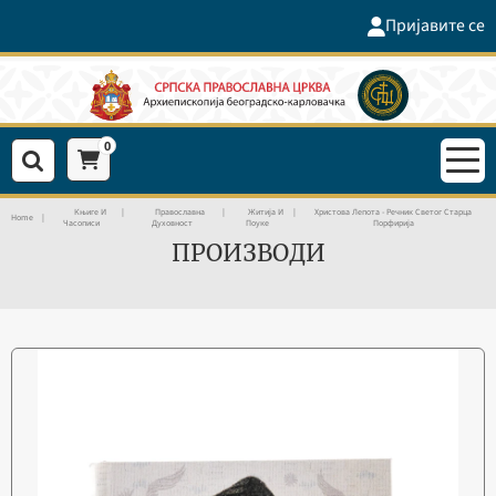
Пријавите се
0
Књиге И
Православна
Житија И
Христова Лепота - Речник Светог Старца
Home
Часописи
Духовност
Поуке
Порфирија
ПРОИЗВОДИ