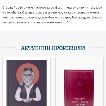
Старац Порфирије је настојао да овај свет гледа оком пуним љубави
и саосећања. Овај цветослов његових поука, као упуства за живот
којим живимо, показује да је љубав мирис хришћанске душе. Шта се
лепше може осетити у свету у коме живимо? …
АКТУЕЛНИ ПРОИЗВОДИ