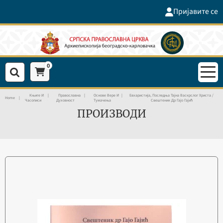
Пријавите се
0
Књиге И
Православна
Основе Вере И
Евхаристија, Последња Тајна Васкрслог Христа /
Home
Часописи
Духовност
Тумачења
Свештеник Др Гајо Гајић
ПРОИЗВОДИ