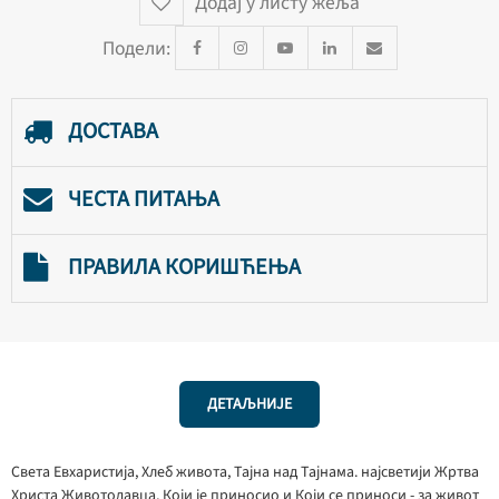
Додај у листу жеља
Подели:
ДОСТАВА
ЧЕСТА ПИТАЊА
ПРАВИЛА КОРИШЋЕЊА
ДЕТАЉНИЈЕ
Света Евхаристија, Хлеб живота, Тајна над Тајнама. најсветији Жртва
Христа Животодавца, Који је приносио и Који се приноси - за живот