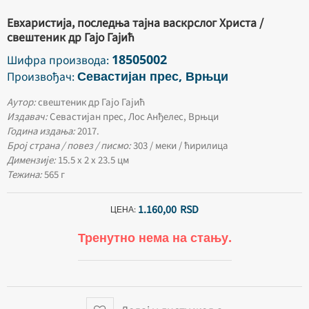
Евхаристија, последња тајна васкрслог Христа /
свештеник др Гајо Гајић
18505002
Шифра производа:
Севастијан прес, Врњци
Произвођач:
Аутор:
свештеник др Гајо Гајић
Издавач:
Севастијан прес, Лос Анђелес, Врњци
Година издања:
2017.
Број страна / повез / писмо:
303 / меки / ћирилица
Димензије:
15.5 х 2 х 23.5 цм
Тежина:
565 г
1.160,
00
RSD
ЦЕНА:
Тренутно нема на стању.