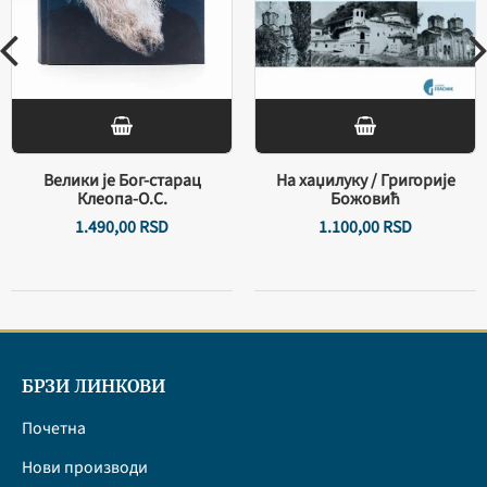
Велики је Бог-старац
На хаџилуку / Григорије
Клеопа-О.С.
Божовић
1.490,
00
RSD
1.100,
00
RSD
БРЗИ ЛИНКОВИ
Почетна
Нови производи