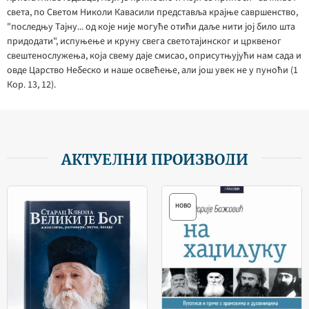
света, по Светом Николи Кавасили представља крајње савршенство,
"последњу Тајну... од које није могуће отићи даље нити јој било шта
придодати", испуњење и круну свега светотајинског и црквеног
свештенослужења, која свему даје смисао, оприсутњујући нам сада и
овде Царство Небеско и наше освећење, али још увек не у пуноћи (1
Кор. 13, 12).
АКТУЕЛНИ ПРОИЗВОДИ
НОВО