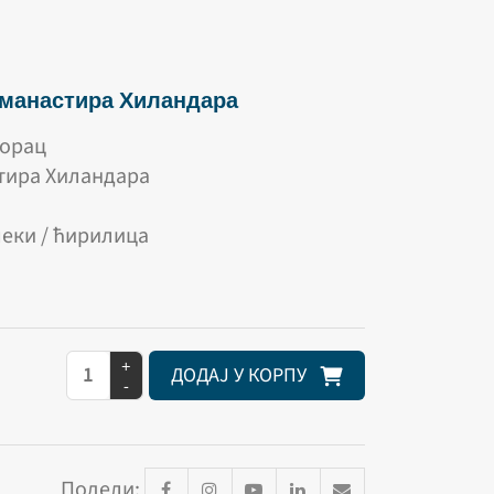
 манастира Хиландара
горац
тира Хиландара
меки / ћирилица
+
ДОДАЈ У КОРПУ
-
Подели: