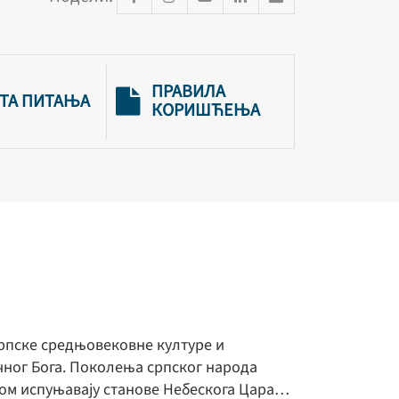
ПРАВИЛА
ТА ПИТАЊА
КОРИШЋЕЊА
 српске средњовековне културе и
ичног Бога. Поколења српског народа
игом испуњавају станове Небескога Цара…