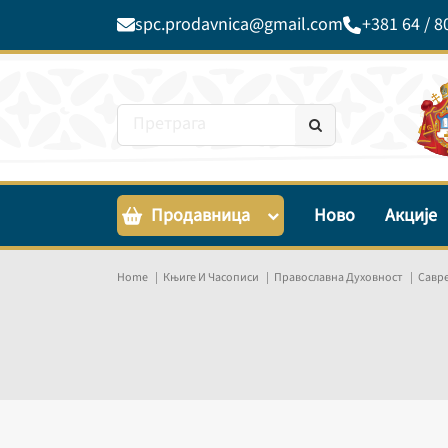
spc.prodavnica@gmail.com
+381 64 / 8
Продавница
Ново
Акције
Home
Књиге И Часописи
Православна Духовност
Савр