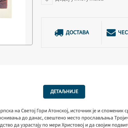
ДОСТАВА
ЧЕС
ДЕТАЉНИЈЕ
рпска на Светој Гори Атонској, источник је и споменик
г оснивања до данас, свештено место прослављања Трој
адство да узрастају по мери Христовој и да својим подв