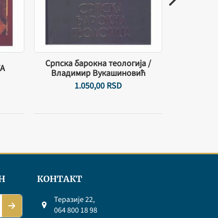
Српска барокна теологија /
Знако
А
Владимир Вукашиновић
лух.
1.050,
00
RSD
27
Н
КОНТАКТ
Теразије 22,
064 800 18 98