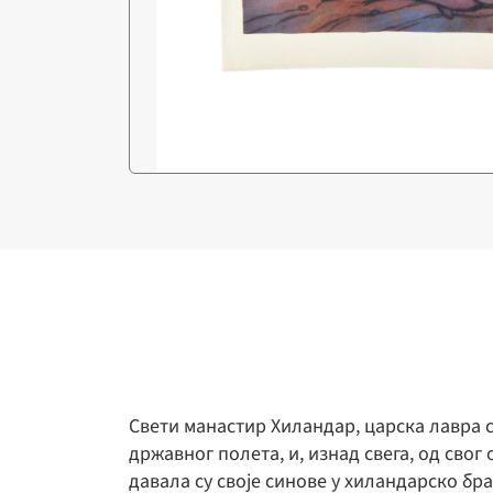
Свети манастир Хиландар, царска лавра с
државног полета, и, изнад свега, од сво
давала су своје синове у хиландарско бр