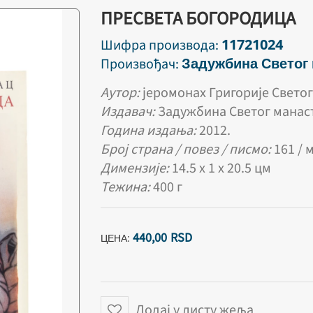
ПРЕСВЕТА БОГОРОДИЦА
11721024
Шифра производа:
Задужбина Светог
Произвођач:
Аутор:
јеромонах
Григорије Свето
Издавач:
Задужбина Светог манас
Година издања:
2012.
Број страна / повез / писмо:
161 / 
Димензије:
14.5 х 1 х 20.5 цм
Тежина:
400 г
440,
00
RSD
ЦЕНА:
Додај у листу жеља