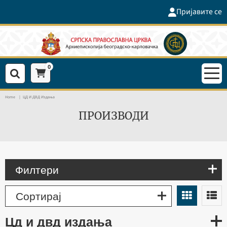
Пријавите се
0
Home
ЦД И ДВД Издања
ПРОИЗВОДИ
Филтери
Сортирај
цд и двд издања