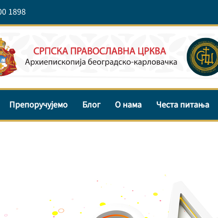
00 1898
Препоручујемо
Блог
О нама
Честа питања