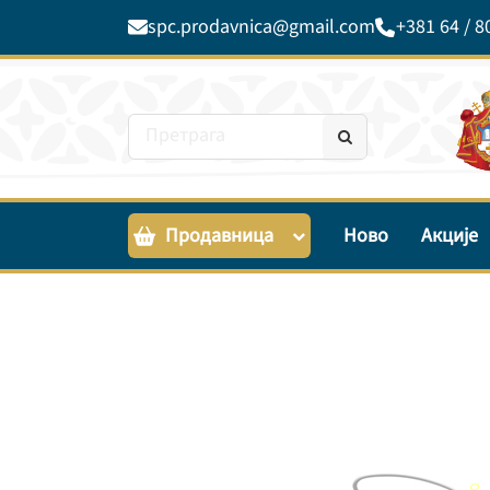
spc.prodavnica@gmail.com
+381 64 / 8
Продавница
Ново
Акције