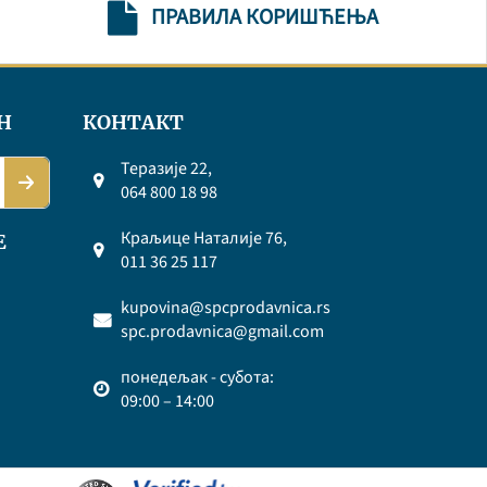
ПРАВИЛА КОРИШЋЕЊА
Н
КОНТАКТ
Теразије 22,
064 800 18 98
Краљице Наталије 76,
Е
011 36 25 117
kupovina@spcprodavnica.rs
spc.prodavnica@gmail.com
понедељак - субота:
09:00 – 14:00