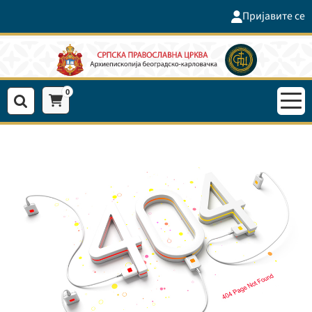
Пријавите се
0