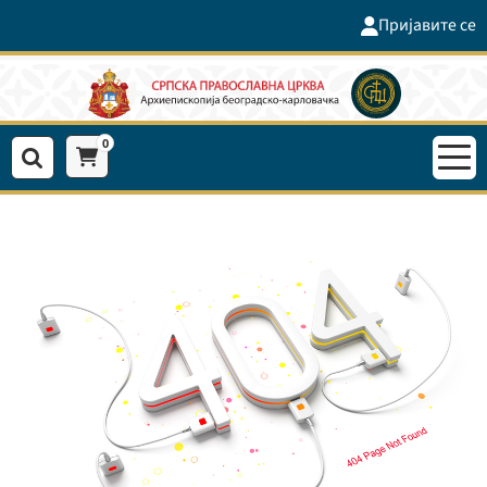
Пријавите се
0