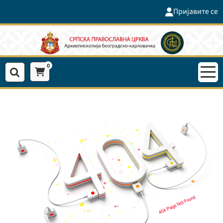
Пријавите се
0