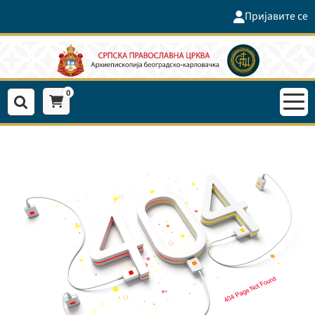
Пријавите се
0