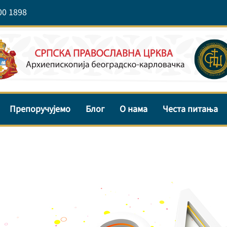
00 1898
Препоручујемо
Блог
О нама
Честа питања