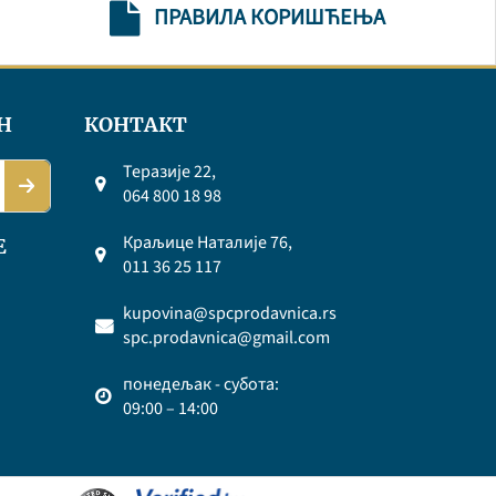
ПРАВИЛА КОРИШЋЕЊА
Н
КОНТАКТ
Теразије 22,
064 800 18 98
Краљице Наталије 76,
Е
011 36 25 117
kupovina@spcprodavnica.rs
spc.prodavnica@gmail.com
понедељак - субота:
09:00 – 14:00