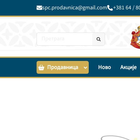
spc.prodavnica@gmail.com
+381 64 / 8
Продавница
Ново
Акције