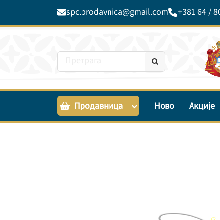
spc.prodavnica@gmail.com
+381 64 / 8
Продавница
Ново
Акције