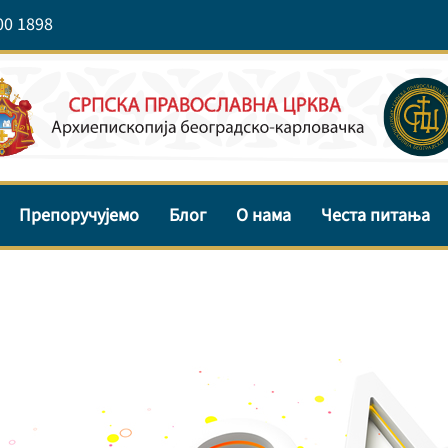
00 1898
Препоручујемо
Блог
О нама
Честа питања