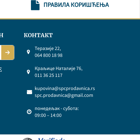
ПРАВИЛА КОРИШЋЕЊА
Н
КОНТАКТ
Теразије 22,
064 800 18 98
Краљице Наталије 76,
Е
011 36 25 117
kupovina@spcprodavnica.rs
spc.prodavnica@gmail.com
понедељак - субота:
09:00 – 14:00