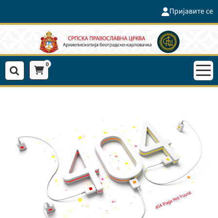
Пријавите се
0