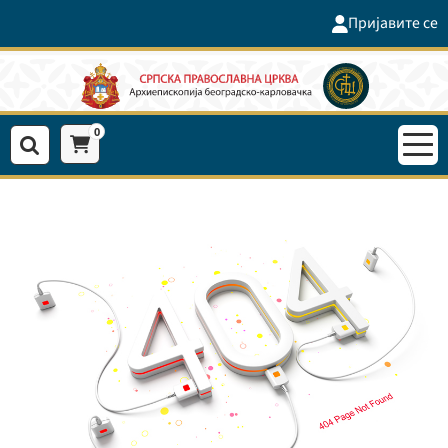
Пријавите се
0