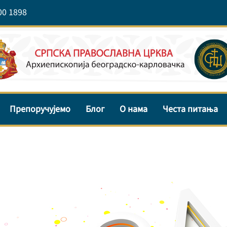
00 1898
Препоручујемо
Блог
О нама
Честа питања