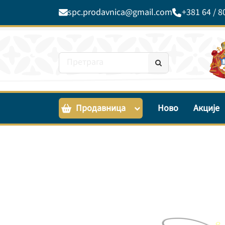
spc.prodavnica@gmail.com
+381 64 / 8
Продавница
Ново
Акције