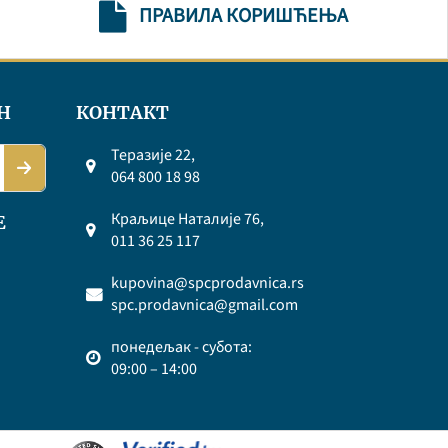
ПРАВИЛА КОРИШЋЕЊА
Н
КОНТАКТ
Теразије 22,
064 800 18 98
Краљице Наталије 76,
Е
011 36 25 117
kupovina@spcprodavnica.rs
spc.prodavnica@gmail.com
понедељак - субота:
09:00 – 14:00