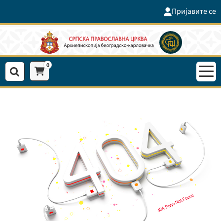
Пријавите се
0