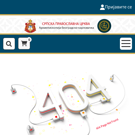
Пријавите се
0