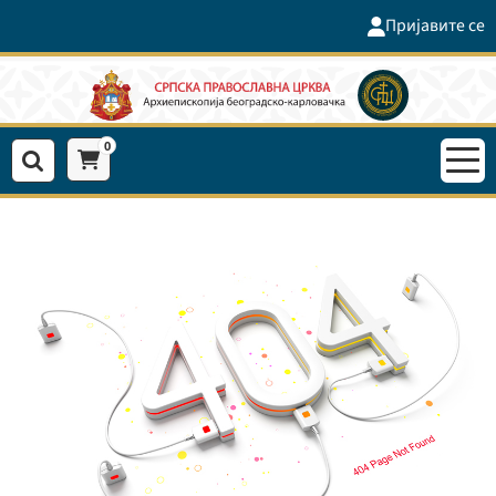
Пријавите се
0