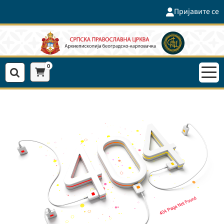
Пријавите се
0