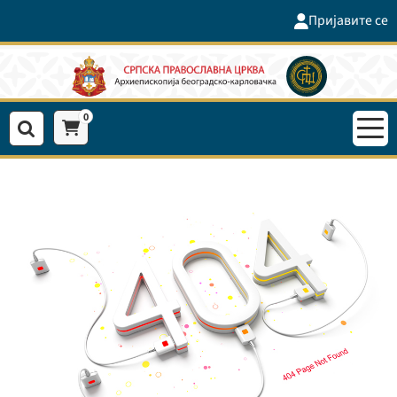
Пријавите се
0