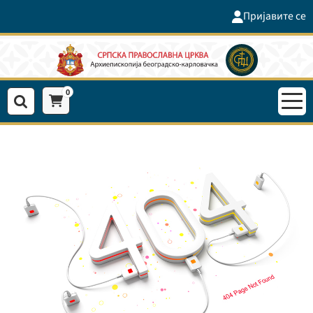
Пријавите се
0