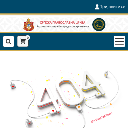
Пријавите се
0