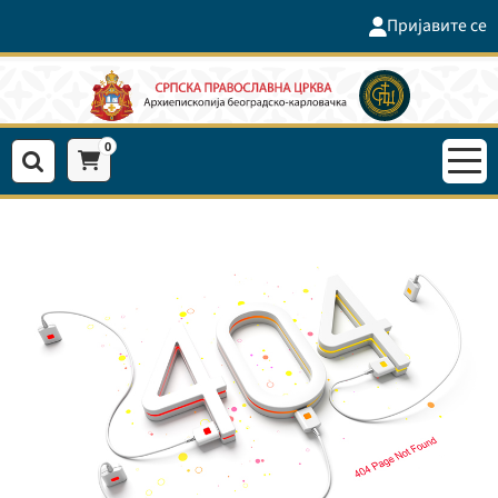
Пријавите се
0