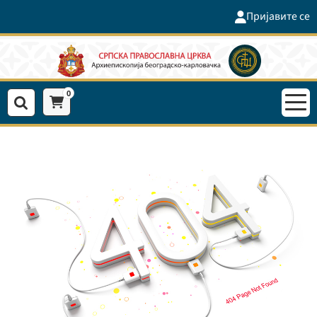
Пријавите се
0