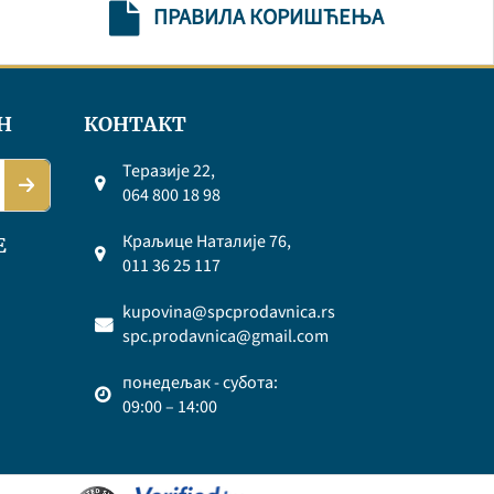
ПРАВИЛА КОРИШЋЕЊА
Н
КОНТАКТ
Теразије 22,
064 800 18 98
Краљице Наталије 76,
Е
011 36 25 117
kupovina@spcprodavnica.rs
spc.prodavnica@gmail.com
понедељак - субота:
09:00 – 14:00