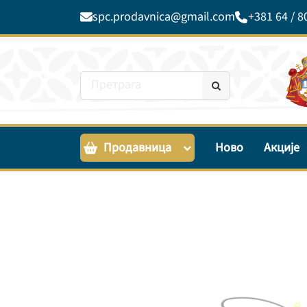
spc.prodavnica@gmail.com
+381 64 / 8
Продавница
Ново
Акције