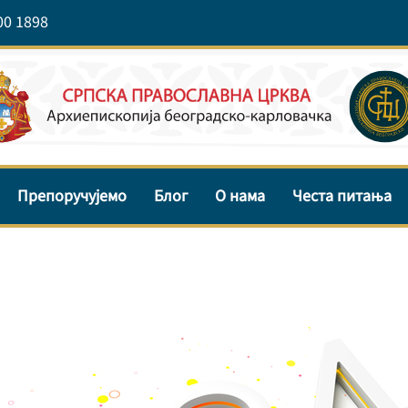
00 1898
Препоручујемо
Блог
О нама
Честа питања