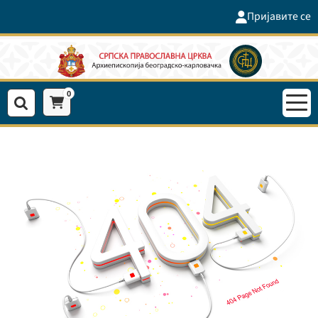
Пријавите се
0