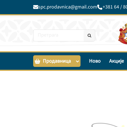
spc.prodavnica@gmail.com
+381 64 / 8
Продавница
Ново
Акције