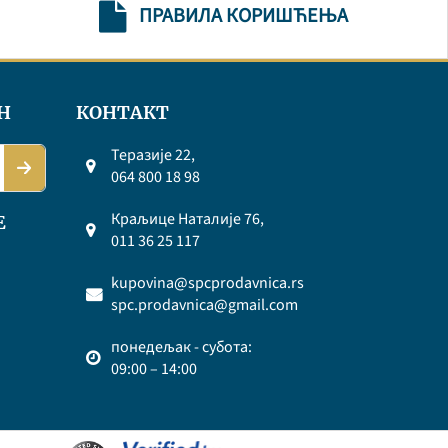
ПРАВИЛА КОРИШЋЕЊА
Н
КОНТАКТ
Теразије 22,
064 800 18 98
Краљице Наталије 76,
Е
011 36 25 117
kupovina@spcprodavnica.rs
spc.prodavnica@gmail.com
понедељак - субота:
09:00 – 14:00