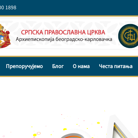
00 1898
Препоручујемо
Блог
О нама
Честа питања