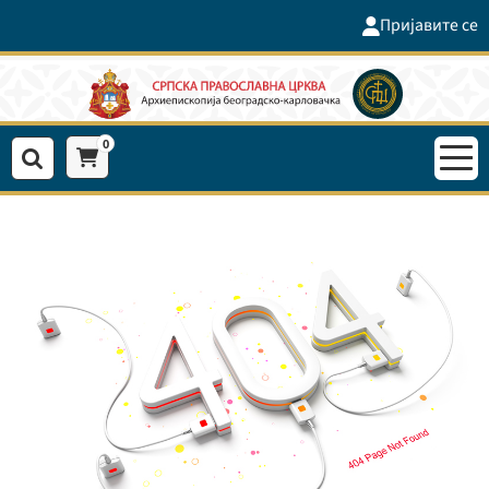
Пријавите се
0