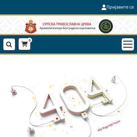
Пријавите се
0