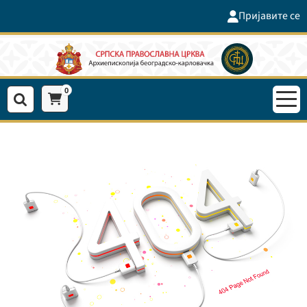
Пријавите се
0