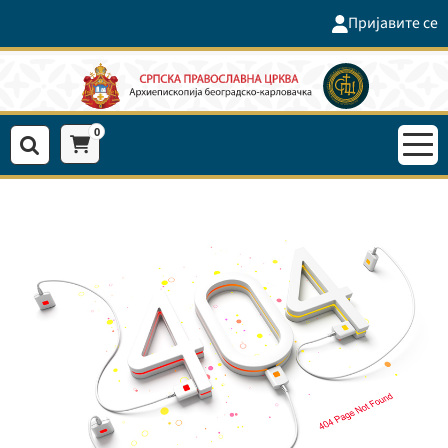
Пријавите се
0