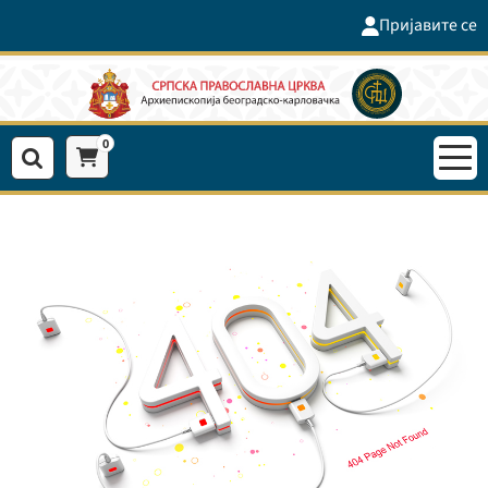
Пријавите се
0