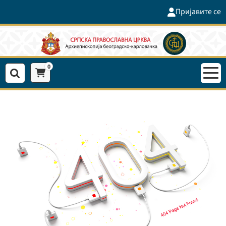
Пријавите се
0