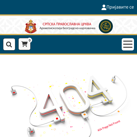
Пријавите се
0