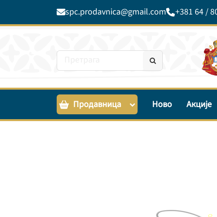
spc.prodavnica@gmail.com
+381 64 / 8
Продавница
Ново
Акције