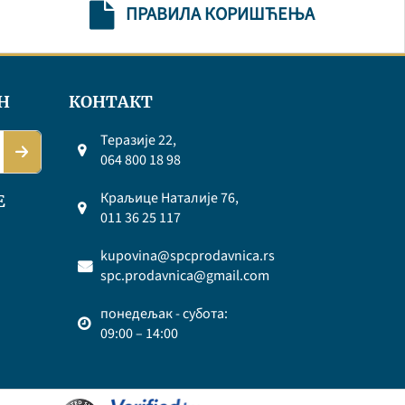
ПРАВИЛА КОРИШЋЕЊА
Н
КОНТАКТ
Теразије 22,
064 800 18 98
Краљице Наталије 76,
Е
011 36 25 117
kupovina@spcprodavnica.rs
spc.prodavnica@gmail.com
понедељак - субота:
09:00 – 14:00