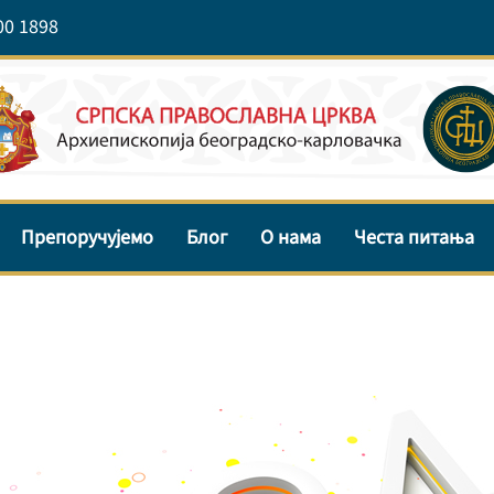
00 1898
Препоручујемо
Блог
О нама
Честа питања