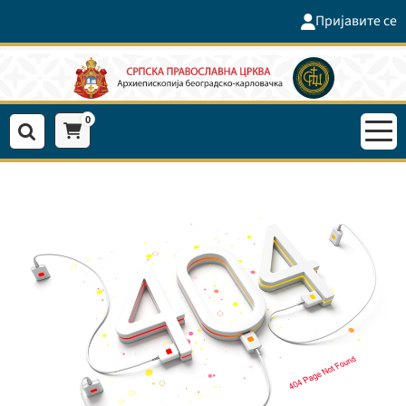
Пријавите се
0