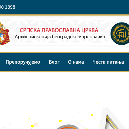
00 1898
Препоручујемо
Блог
О нама
Честа питања