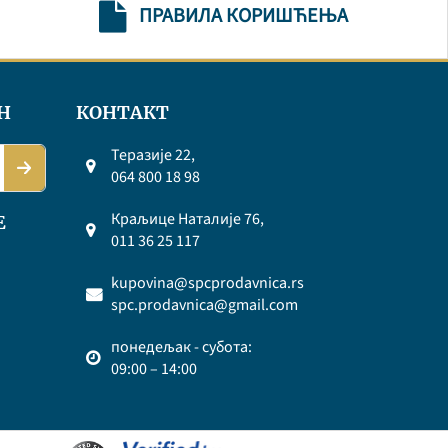
ПРАВИЛА КОРИШЋЕЊА
Н
КОНТАКТ
Теразије 22,
064 800 18 98
Краљице Наталије 76,
Е
011 36 25 117
kupovina@spcprodavnica.rs
spc.prodavnica@gmail.com
понедељак - субота:
09:00 – 14:00