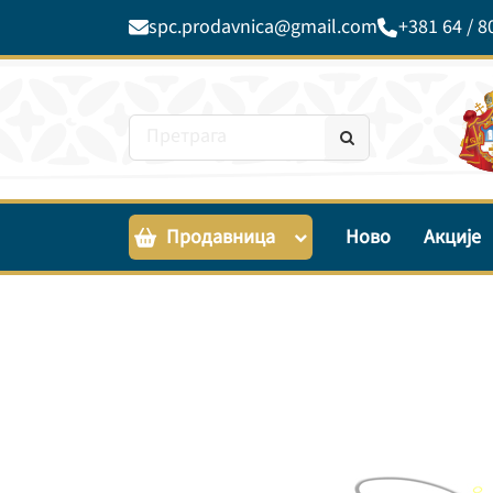
spc.prodavnica@gmail.com
+381 64 / 8
Продавница
Ново
Акције