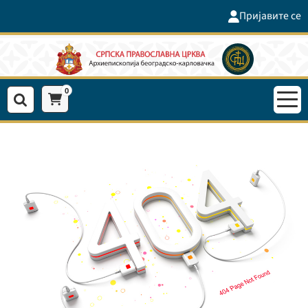
Пријавите се
0