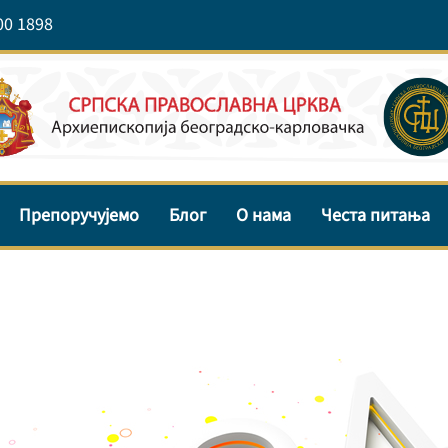
00 1898
Препоручујемо
Блог
О нама
Честа питања