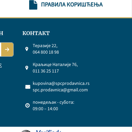
ПРАВИЛА КОРИШЋЕЊА
Н
КОНТАКТ
Теразије 22,
064 800 18 98
Краљице Наталије 76,
Е
011 36 25 117
kupovina@spcprodavnica.rs
spc.prodavnica@gmail.com
понедељак - субота:
09:00 – 14:00