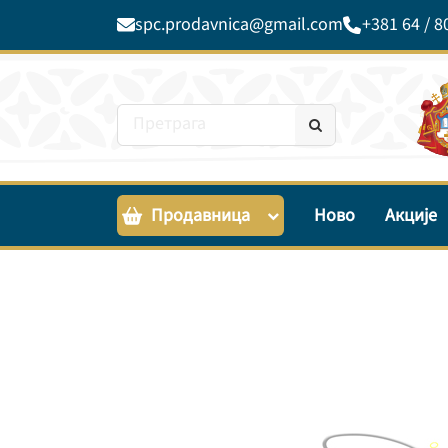
spc.prodavnica@gmail.com
+381 64 / 8
Продавница
Ново
Акције